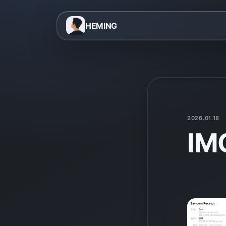
HEMING
2026.01.18
IM