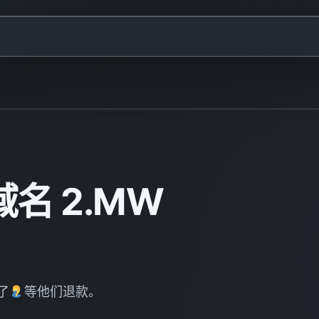
名 2.MW
了
等他们退款。